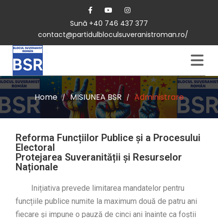
Sună +40 746 437 377
contact@partidulbloculsuveranistroman.ro/
Home
MISIUNEA BSR
Administrare
/
/
Reforma Funcțiilor Publice și a Procesului
Electoral
Protejarea Suveranității și Resurselor
Naționale
Inițiativa prevede limitarea mandatelor pentru
funcțiile publice numite la maximum două de patru ani
fiecare și impune o pauză de cinci ani înainte ca foștii