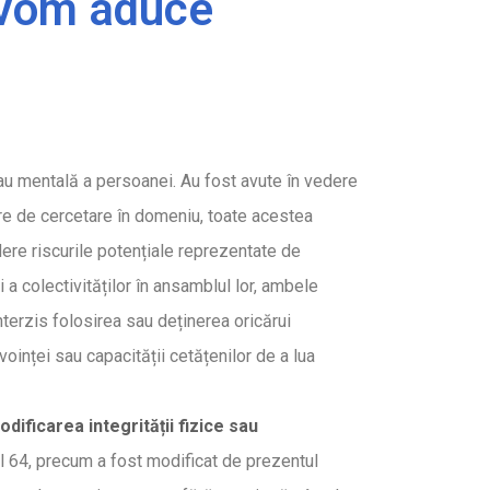
e vom aduce
ă sau mentală a persoanei. Au fost avute în vedere
toare de cercetare în domeniu, toate acestea
edere riscurile potențiale reprezentate de
a colectivităților în ansamblul lor, ambele
interzis folosirea sau deținerea oricărui
oinței sau capacității cetățenilor de a lua
dificarea integrit
ăț
ii fizice sau
lul 64, precum a fost modificat de prezentul