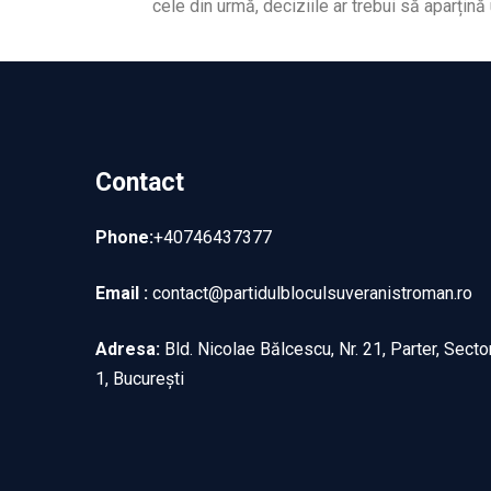
cele din urmă, deciziile ar trebui să aparțină
Contact
Phone:
+40746437377
Email :
contact@partidulbloculsuveranistroman.ro
Adresa:
Bld. Nicolae Bălcescu, Nr. 21, Parter, Secto
1, București