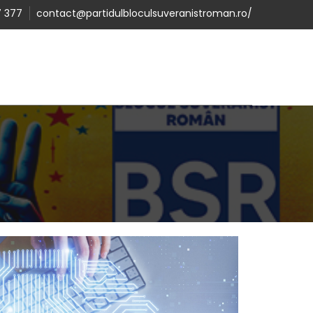
 377
contact@partidulbloculsuveranistroman.ro/
A
DONATII
CANDIDATI BSR
CONTACT