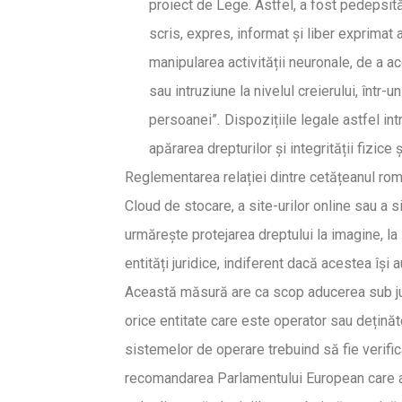
proiect de Lege. Astfel, a fost pedepsit
scris, expres, informat și liber exprimat
manipularea activității neuronale, de a 
sau intruziune la nivelul creierului, într
persoanei”
.
Dispozițiile legale astfel in
apărarea drepturilor și integrității fizic
Reglementarea relației dintre cetățeanul româ
Cloud de stocare, a site-urilor online sau a s
urmărește protejarea dreptului la imagine, la
entități juridice, indiferent dacă acestea își
Această măsură are ca scop aducerea sub juri
orice entitate care este operator sau deținăto
sistemelor de operare trebuind să fie verifica
recomandarea Parlamentului European care a su