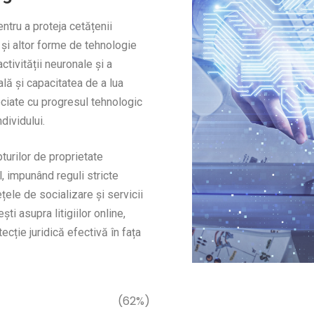
ru a proteja cetățenii
 și altor forme de tehnologie
ctivității neuronale și a
lă și capacitatea de a lua
sociate cu progresul tehnologic
dividului.
pturilor de proprietate
l, impunând reguli stricte
țele de socializare și servicii
ti asupra litigiilor online,
cție juridică efectivă în fața
(62%)