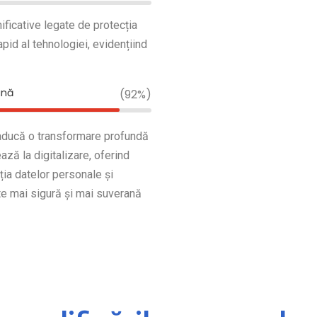
ificative legate de protecția
apid al tehnologiei, evidențiind
ană
(92%)
aducă o transformare profundă
ză la digitalizare, oferind
ția datelor personale și
ate mai sigură și mai suverană