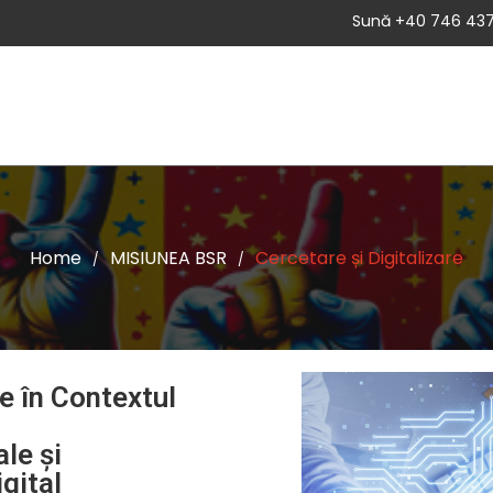
Sună +40 746 437
A
DESPRE BSR
NOUTATI
ADEZIUNE
CANDIDEAZ
Home
MISIUNEA BSR
Cercetare și Digitalizare
/
/
le în Contextul
le și
gital