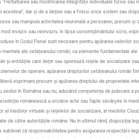
ă “Perturbarea sau modificarea integrității individuale fizice sa
 al acesteia”, dar și de a deține sau a folosi orice sistem sau dis
accesa sau manipula activitatea neuronală a persoanei, precum și 
-un mod invaziv sau neinvaziv, în lipsa consimțământului scris, expr
troduse în Codul Penal sunt necesare pentru apărarea valorilor soc
e și mentale ale cetățeanului român, ca elemente fundamentale ale 
n și entitățile care dețin sau operează rețele de socializare sau 
istemelor de operare, apărarea drepturilor cetățeanului român fiind
 liberă exprimare precum și apărarea dreptului de proprietate inte
 au sediul în România sau nu, aducând competența de judecare a posi
sdicție românească a oricăror acte sau fapte săvârșite în mediul 
r al mediilor virtuale și rețelelor de socializare, al mediilor Cloud
te de către autoritățile române. Nu în ultimul rând, dispoziția leg
bliniat că responsabilitatea pentru asigurarea respectării legii t