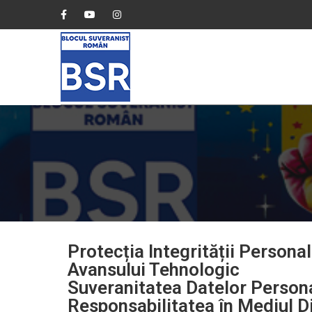
ACAS
Protecția Integrității Persona
Avansului Tehnologic
Suveranitatea Datelor Persona
Responsabilitatea în Mediul Di