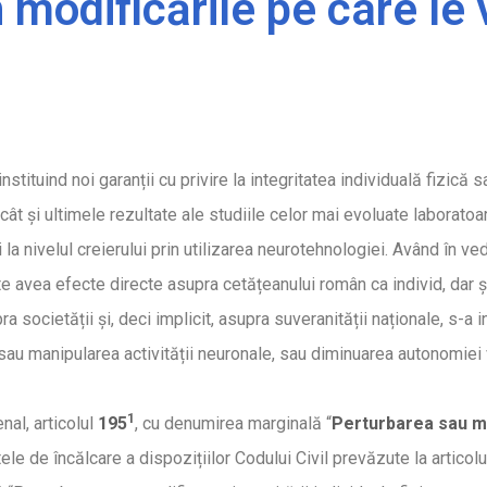
 modificările pe care l
instituind noi garanții cu privire la integritatea individuală fizic
i, cât și ultimele rezultate ale studiile celor mai evoluate labora
la nivelul creierului prin utilizarea neurotehnologiei. Având în v
avea efecte directe asupra cetățeanului român ca individ, dar și 
 societății și, deci implicit, asupra suveranității naționale, s-a 
au manipularea activității neuronale, sau diminuarea autonomiei v
1
nal, articolul
195
, cu denumirea marginală “
Perturbarea sau mo
tele de încălcare a dispozițiilor Codului Civil prevăzute la artico