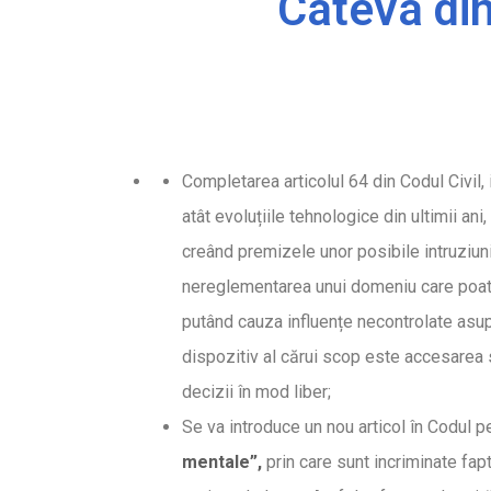
Câteva din
Completarea articolul 64 din Codul Civil, 
atât evoluțiile tehnologice din ultimii an
creând premizele unor posibile intruziuni 
nereglementarea unui domeniu care poate 
putând cauza influențe necontrolate asupra
dispozitiv al cărui scop este accesarea s
decizii în mod liber;
Se va introduce un nou articol în Codul pe
mentale”,
prin care sunt incriminate fap