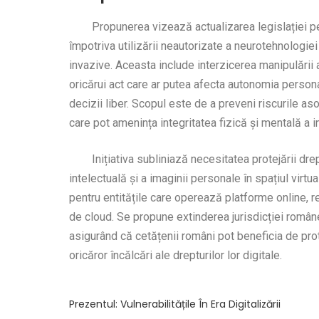
Propunerea vizează actualizarea legislației pent
împotriva utilizării neautorizate a neurotehnologiei
invazive. Aceasta include interzicerea manipulării a
oricărui act care ar putea afecta autonomia persona
decizii liber. Scopul este de a preveni riscurile a
care pot amenința integritatea fizică și mentală a in
Inițiativa subliniază necesitatea protejării dre
intelectuală și a imaginii personale în spațiul virtua
pentru entitățile care operează platforme online, re
de cloud. Se propune extinderea jurisdicției româneș
asigurând că cetățenii români pot beneficia de prote
oricăror încălcări ale drepturilor lor digitale.
Prezentul: Vulnerabilitățile În Era Digitalizării