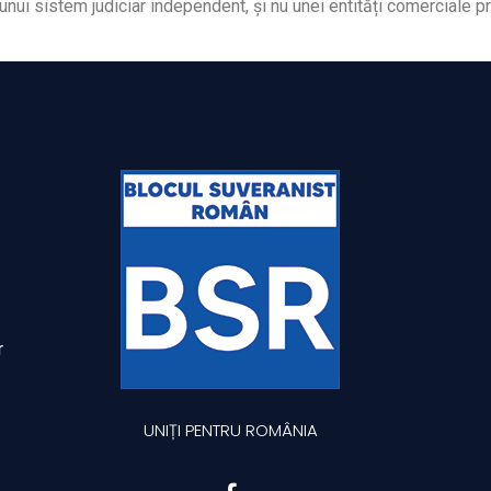
 unui sistem judiciar independent, și nu unei entități comerciale pr
r
UNIȚI PENTRU ROMÂNIA