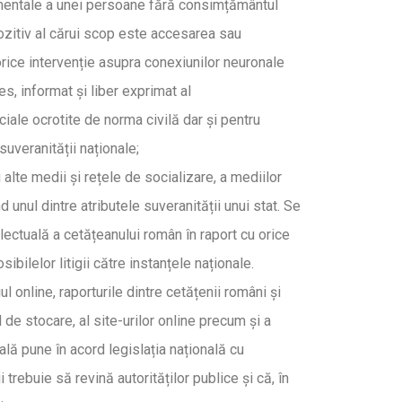
u mentale a unei persoane fără consimțământul
pozitiv al cărui scop este accesarea sau
orice intervenție asupra conexiunilor neuronale
es, informat și liber exprimat al
iale ocrotite de norma civilă dar și pentru
suveranității naționale;
alte medii și rețele de socializare, a mediilor
 unul dintre atributele suveranității unui stat. Se
lectuală a cetățeanului român în raport cu orice
bilelor litigii către instanțele naționale.
online, raporturile dintre cetățenii români și
 de stocare, al site-urilor online precum și a
ală pune în acord legislația națională cu
rebuie să revină autorităților publice și că, în