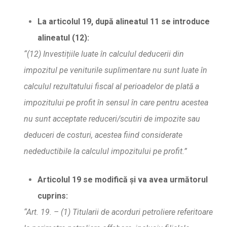
La articolul 19, dup
ă
alineatul 11 se introduce
alineatul (12):
“(12) Investi
ț
iile luate în calculul deducerii din
impozitul pe veniturile suplimentare nu sunt luate în
calculul rezultatului fiscal al perioadelor de plat
ă
a
impozitului pe profit în sensul în care pentru acestea
nu sunt acceptate reduceri/scutiri de impozite sau
deduceri de costuri, acestea fiind considerate
nedeductibile la calculul impozitului pe profit.”
Articolul 19 se modific
ă
ș
i va avea urm
ă
torul
cuprins:
“Art. 19. – (1) Titularii de acorduri petroliere referitoare