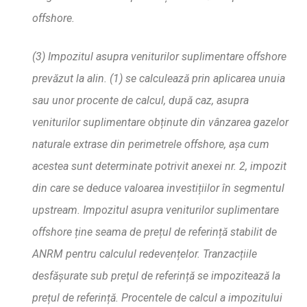
offshore.
(3) Impozitul asupra veniturilor suplimentare offshore
prev
ă
zut la alin. (1) se calculeaz
ă
prin aplicarea unuia
sau unor procente de calcul, dup
ă
caz, asupra
veniturilor suplimentare ob
ț
inute din vânzarea gazelor
naturale extrase din perimetrele offshore, a
ș
a cum
acestea sunt determinate potrivit anexei nr. 2, impozit
din care se deduce valoarea investi
ț
iilor în segmentul
upstream. Impozitul asupra veniturilor suplimentare
offshore
ț
ine seama de pre
ț
ul de referin
ță
stabilit de
ANRM pentru calculul redeven
ț
elor. Tranzac
ț
iile
desf
ăș
urate sub pret
ul de referin
ță
se impoziteaz
ă
la
pre
ț
ul de referin
ță
. Procentele de calcul a impozitului