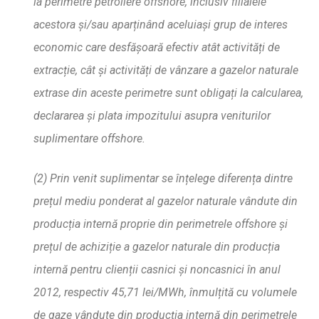
la perimetre petroliere offshore, inclusiv filialele
acestora
ș
i/sau apar
ț
inând aceluia
ș
i grup de interes
economic care desf
ăș
oar
ă
efectiv atât activit
ăț
i de
extrac
ț
ie, c
ât
ș
i activit
ăț
i de vânzare a gazelor naturale
extrase din aceste perimetre sunt obliga
ț
i la calcularea,
declararea
ș
i plata impozitului asupra veniturilor
suplimentare offshore.
(2) Prin venit suplimentar se în
ț
elege diferen
ț
a dintre
pre
ț
ul mediu ponderat al gazelor naturale vândute din
produc
ț
ia intern
ă
proprie din perimetrele offshore
ș
i
pre
ț
ul de achizi
ț
ie a gazelor naturale din produc
ț
ia
intern
ă
pentru clien
ț
ii casnici
ș
i noncasnici în anul
2012, respectiv 45,71 lei/MWh, î
nmul
ț
it
ă
cu volumele
de gaze vândute din produc
ț
ia intern
ă
din perimetrele