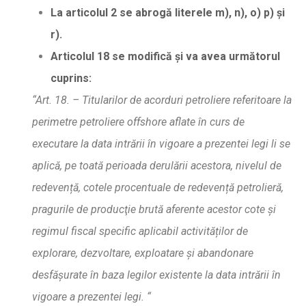
La articolul 2 se abrog
ă
literele m), n), o) p)
ş
i
r).
Articolul 18 se modific
ă
ș
i va avea urm
ă
torul
cuprins:
“Art. 18. – Titularilor de acorduri petroliere referitoare la
perimetre petroliere offshore aflate în curs de
executare la data intr
ă
rii în vigoare a prezentei legi li se
aplic
ă
, pe toat
ă
perioada derul
ă
rii acestora, nivelul de
redeven
ță
, cotele procentuale de redeven
ță
petrolier
ă
,
pragurile de product
ie brut
ă
aferente acestor cote
ș
i
regimul fiscal specific aplicabil activit
ăț
ilor de
explorare, dezvoltare, exploatare
ș
i abandonare
desfa
s
urate în baza legilor existente la data intra
rii în
vigoare a prezentei legi. “