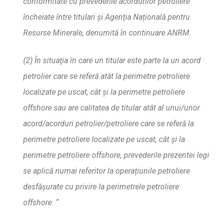
conformitate cu prevederile acordurilor petroliere
încheiate între titulari
ș
i Agen
ț
ia Na
ț
ional
ă
pentru
Resurse Minerale, denumit
ă
î
n continuare ANRM.
(2) În situat
ia în care un titular este parte la un acord
petrolier care se refer
ă
atât la perimetre petroliere
localizate pe uscat, cât
ș
i la perimetre petroliere
offshore sau are calitatea de titular atât al unui/unor
acord/acorduri petrolier/petroliere care se refer
ă
la
perimetre petroliere localizate pe uscat, cât
ș
i la
perimetre petroliere offshore, prevederile prezentei legi
se aplic
ă
numai referitor la opera
ț
iunile petroliere
desf
ăș
urate cu privire la perimetrele petroliere
offshore. “