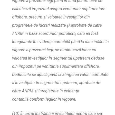
vigoare a prezentei legi pân
ă
în luna pentru care se
calculeaz
ă
impozitul asupra veniturilor suplimentare
offshore, precum
ș
i valoarea investi
ț
iilor din
programele de lucr
ă
ri realizate
ș
i aprobate de c
ă
tre
ANRM
în baza acordurilor petroliere, care au fost
înregistrate î
n evident
a contabil
ă
pân
ă
la data in
ă
a
rii în
vigoare a prezentei legi, se diminueaz
ă
lunar cu
valoarea investi
ț
iilor în segmentul upstream deduse
din impozitul pe veniturile suplimentare offshore.
Deducerile se aplic
ă
pân
ă
la atingerea valorii cumulate
a investi
ț
iilor în segmentul upstream, aprobate de
ca
tre ANRM
ș
i înregistrate î
n eviden
ț
a
contabil
ă
conform legilor în vigoare.
(10) În cazul înstr
ă
in
ă
rii investi
ț
iilor pentru care s-a