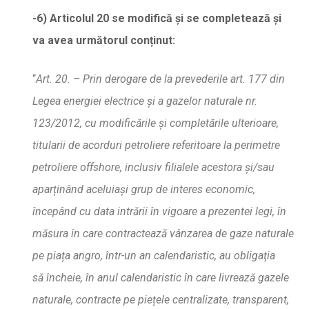
-6)
Articolul 20 se modific
ă
ș
i se completeaz
ă
ș
i
va avea urm
ă
torul con
ț
inut:
“
Art. 20. – Prin derogare de la prevederile art. 177 din
Legea energiei electrice
ș
i a gazelor naturale nr.
123/2012, cu modific
ă
rile
ș
i complet
ă
rile ulterioare,
titularii de acorduri petroliere referitoare la perimetre
petroliere offshore, inclusiv filialele acestora
ș
i/sau
apar
ț
inând aceluia
ș
i grup de interes economic,
începând cu data intr
ă
rii în vigoare a prezentei legi, în
m
ă
sura
în care contracteaz
ă
vânzarea de gaze naturale
pe pia
ț
a angro, într-un an calendaristic, au obligat
ia
s
ă
încheie, în anul calendaristic în care livreaz
ă
gazele
naturale, contracte pe pie
ț
ele centralizate, transparent,