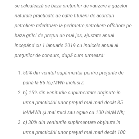
se calculeaz
ă
pe baza pre
ț
urilor de vânzare a gazelor
naturale practicate de c
ă
tre titularii de acorduri
petroliere referitoare la perimetre petroliere offshore pe
baza grilei de pre
ț
uri de mai jos, ajustate anual
începând cu 1 ianuarie 2019 cu indicele anual al
pret
urilor de consum, dup
ă
cum urmeaz
ă
:
50% din venitul suplimentar pentru pre
ț
urile de
pân
ă
la 85 lei/MWh inclusiv;
b) 15% din veniturile suplimentare ob
ț
inute în
urma practic
ă
rii unor pre
ț
uri mai mari decât 85
lei/MWh
ș
i mai mici sau egale cu 100 lei/MWh;
c) 30% din veniturile suplimentare ob
ț
inute în
urma practic
ă
rii unor pre
ț
uri mai mari decât 100