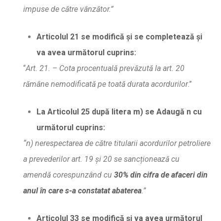
impuse de c
ă
tre v
â
nz
ă
tor.”
Articolul 21 se modific
ă
ș
i se completeaz
ă
ş
i
va avea urm
ă
torul cuprins:
“
Art. 21. –
Cota procentual
ă
prev
ă
zut
ă
la art. 20
r
ă
mâ
ne nemodificat
ă
pe toat
ă
durata acordurilor
.”
La Articolul 25 dup
ă
litera m) se Adaug
ă
n cu
urm
ă
torul cuprins:
“n) nerespectarea de c
ă
tre titularii acordurilor petroliere
a prevederilor art. 19
ș
i 20 se sanc
ț
ioneaz
ă
cu
amend
ă
corespunzând cu
30% din cifra de afaceri din
anul în care s-a constatat abaterea
.”
Articolul 33 se modific
ă
ș
i va avea urm
ă
torul