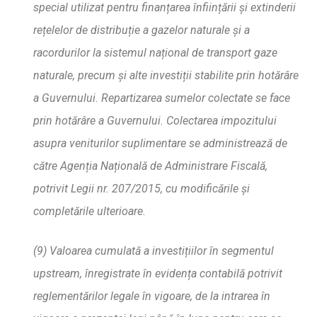
special utilizat pentru finan
ț
area înfiin
ță
rii
ș
i extinderii
re
ț
elelor de distribu
ț
ie a gazelor naturale
ș
i a
racordurilor la sistemul na
ț
ional de transport gaze
naturale, precum
ș
i alte investi
ț
ii stabilite prin hota
râre
a Guvernului. Repartizarea sumelor colectate se face
prin hot
ă
râre a Guvernului. Colectarea impozitului
asupra veniturilor suplimentare se administreaz
ă
de
c
ă
tre Agen
ț
ia Na
ț
ional
ă
de Administrare Fiscal
ă
,
potrivit Legii nr. 207/2015, cu modific
ă
rile
ș
i
complet
ă
rile ulterioare.
(9) Valoarea cumulat
ă
a investi
ț
iilor în segmentul
upstream, înregistrate î
n eviden
ț
a contabil
ă
potrivit
reglement
ă
rilor legale în vigoare, de la intrarea în