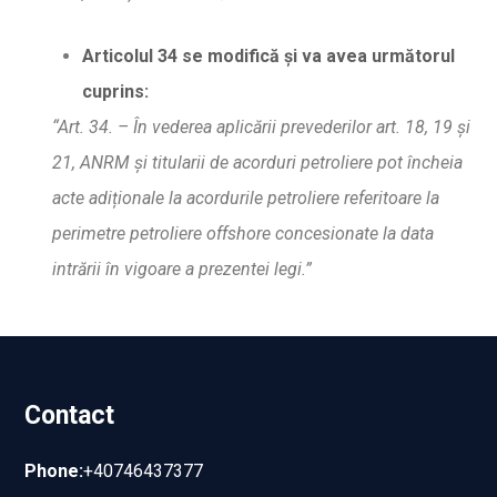
Articolul 34 se modific
ă
ș
i va avea urm
ă
torul
cuprins:
“Art. 34. – În vederea aplic
ă
rii prevederilor art. 18, 19 s
i
21, ANRM
ș
i titularii de acorduri petroliere pot încheia
acte adi
ț
ionale la acordurile petroliere referitoare la
perimetre petroliere offshore concesionate la data
intr
ă
rii în vigoare a prezentei legi.”
Contact
Phone:
+40746437377