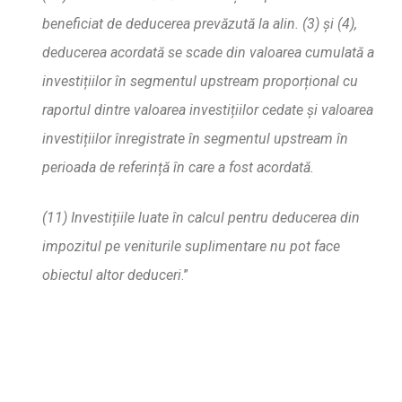
beneficiat de deducerea prev
ă
zut
ă
la alin. (3) s
i (4),
deducerea acordat
ă
se scade din valoarea cumulat
ă
a
investi
ț
iilor în segmentul upstream propor
ț
ional cu
raportul dintre valoarea investi
ț
iilor cedate
ș
i valoarea
investi
ț
iilor înregistrate în segmentul upstream în
perioada de referin
ță
în care a fost acordat
ă
.
(11) Investi
ț
iile luate în calcul pentru deducerea din
impozitul pe veniturile suplimentare nu pot face
obiectul altor deduceri
.”