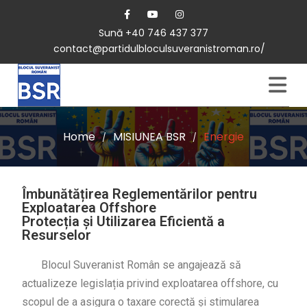
Sună +40 746 437 377
contact@partidulbloculsuveranistroman.ro/
Home
MISIUNEA BSR
Energie
/
/
Îmbunătățirea Reglementărilor pentru
Exploatarea Offshore
Protecția și Utilizarea Eficientă a
Resurselor
Blocul Suveranist Român se angajează să
actualizeze legislația privind exploatarea offshore, cu
scopul de a asigura o taxare corectă și stimularea