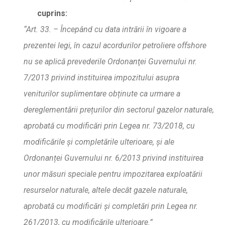
cuprins:
“Art. 33. – Începând cu data intr
ă
rii în vigoare a
prezentei legi, în cazul acordurilor petroliere offshore
nu se aplic
ă
prevederile Ordonant
ei Guvernului nr.
7/2013 privind instituirea impozitului asupra
veniturilor suplimentare ob
ț
inute ca urmare a
dereglement
ă
rii pre
ț
urilor din sectorul gazelor naturale,
aprobat
ă
cu modific
ă
ri prin Legea nr. 73/2018, cu
modific
ă
rile
ș
i complet
ă
rile ulterioare,
ș
i ale
Ordonan
ț
ei Guvernului nr. 6/2013 privind instituirea
unor m
ă
suri speciale pentru impozitarea exploata
rii
resurselor naturale, altele decât gazele naturale,
aprobata
cu modific
ă
ri
ș
i complet
ă
ri prin Legea nr.
261/2013, cu modific
ă
rile ulterioare.”