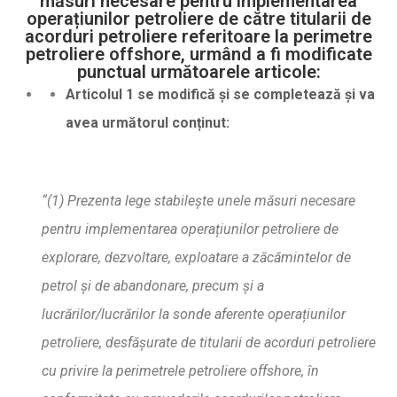
măsuri necesare pentru implementarea
operațiunilor petroliere de către titularii de
acorduri petroliere referitoare la perimetre
petroliere offshore, urmând a fi modificate
punctual următoarele articole:
Articolul 1 se modific
ă
ș
i se completeaz
ă
ș
i va
avea urm
ă
torul con
ț
inut:
“(1) Prezenta lege stabile
ș
te unele m
ă
suri necesare
pentru implementarea opera
ț
iunilor petroliere de
explorare, dezvoltare, exploatare a z
ă
c
ă
mintelor de
petrol
ș
i de abandonare, precum
ș
i a
lucr
ă
rilor/lucr
ă
rilor la sonde aferente opera
ț
iunilor
petroliere, desf
ăș
urate de titularii de acorduri petroliere
cu privire la perimetrele petroliere offshore, în