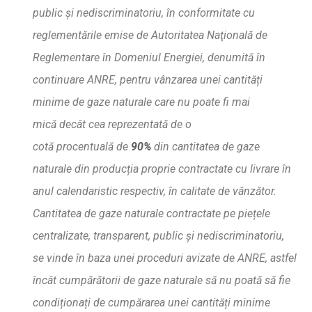
public
ș
i nediscriminatoriu, în conformitate cu
reglement
ă
rile emise de Autoritatea Nat
ional
ă
de
Reglementare în Domeniul Energiei, denumit
ă
în
continuare ANRE, pentru vânzarea unei cantit
ăț
i
minime de gaze naturale care nu poate fi mai
mic
ă
decât cea reprezentat
ă
de o
cot
ă
procentual
ă
de
90%
din cantitatea de gaze
naturale din produc
ț
ia proprie contractate cu livrare în
anul calendaristic respectiv, în calitate de vâ
nz
ă
tor.
Cantitatea de gaze naturale contractate pe pie
ț
ele
centralizate, transparent, public
ș
i nediscriminatoriu,
se vinde în baza unei proceduri avizate de ANRE, astfel
încât cump
ă
r
ă
torii de gaze naturale s
ă
nu poat
ă
s
ă
fie
condi
ț
iona
ț
i de cump
ă
rarea unei cantit
ăț
i minime