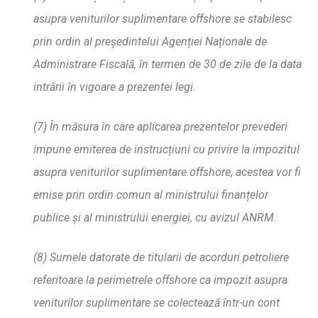
asupra veniturilor suplimentare offshore se stabilesc
prin ordin al pre
ș
edintelui Agen
ț
iei Na
ț
ionale de
Administrare Fiscal
ă
, în termen de 30 de zile de la data
intr
ă
rii în vigoare a prezentei legi.
(7) În m
ă
sura
în care aplicarea prezentelor prevederi
impune emiterea de instruc
ț
iuni cu privire la impozitul
asupra veniturilor suplimentare offshore, acestea vor fi
emise prin ordin comun al ministrului finan
ț
elor
publice
ș
i al ministrului energiei, cu avizul ANRM.
(8) Sumele datorate de titularii de acorduri petroliere
referitoare la perimetrele offshore ca impozit asupra
veniturilor suplimentare se colecteaz
ă
într-un cont