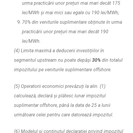
urma practic
ă
rii unor pre
ț
uri mai mari decât 175
lei/MWh s
i mai mici sau egale cu 190 lei/MWh;
70% din veniturile suplimentare ob
ț
inute în urma
practic
ă
rii unor pre
ț
uri mai mari decât 190
lei/MWh.
(4) Limita maxim
ă
a deducerii investi
ț
iilor în
segmentul upstream nu poate dep
ăș
i
30%
din totalul
impozitului pe veniturile suplimentare offshore.
(5) Operatorii economici prev
ă
zu
ț
i la alin. (1)
calculeaz
ă
, declar
ă
ș
i pl
ă
tesc lunar impozitul
suplimentar offshore, pân
ă
la data de 25 a lunii
urm
ă
toare celei pentru care datoreaz
ă
impozitul.
(6) Modelul
ș
i con
ț
inutul declara
ț
iei privind impozitul