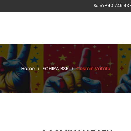
Sună +40 746 437
A
DESPRE BSR
NOUTATI
ADEZIUNE
CANDIDEAZ
Home
ECHIPA BSR
Cosmin Vatafu
/
/