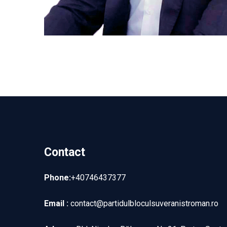
Contact
Phone:
+40746437377
Email :
contact@partidulbloculsuveranistroman.ro