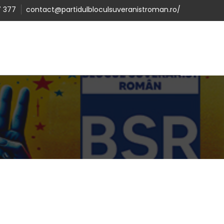
 377
contact@partidulbloculsuveranistroman.ro/
A
DONATII
CANDIDATI BSR
CONTACT